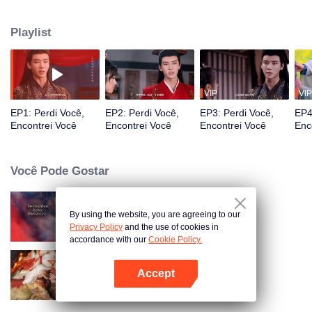
descobrirem as verdadeiras identidades um do outro, eles percebem que
são amantes há muito perdidos com laços emocionais profundos. À medida
Playlist
que reacendem seu romance, os mistérios do passado gradualmente se
desvendam.
VIP
VIP
EP1: Perdi Você,
EP2: Perdi Você,
EP3: Perdi Você,
EP4
Encontrei Você
Encontrei Você
Encontrei Você
Enc
Você Pode Gostar
By using the website, you are agreeing to our
Senhor Imortal Está Em Apuros
Privacy Policy
and the use of cookies in
accordance with our
Cookie Policy.
Accept
Escravizado Pelo Amor
Abra o programa