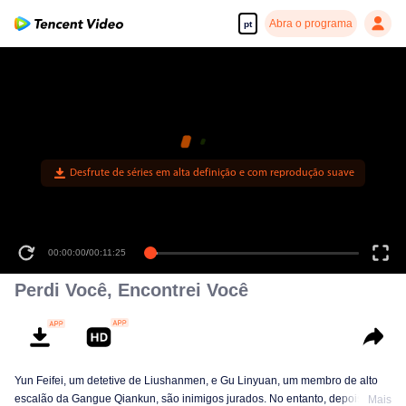
Abra o programa
pt
00:00:00
/
00:11:25
Perdi Você, Encontrei Você
Yun Feifei, um detetive de Liushanmen, e Gu Linyuan, um membro de alto
escalão da Gangue Qiankun, são inimigos jurados. No entanto, depois de
Mais