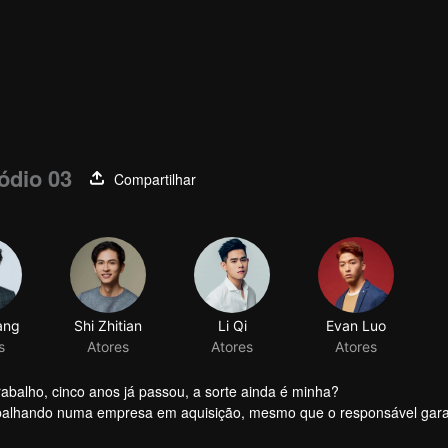
ódio 03
Compartilhar
ang
Shi Zhitian
Li Qi
Evan Luo
s
Atores
Atores
Atores
alho, cinco anos já passou, a sorte ainda é minha?
rabalhando numa empresa em aquisição, mesmo que o responsável gar
manos, é difícil garantir que ninguém seja demitido. Perante a situaç