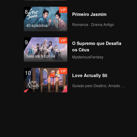
VIP
8
Primeiro Jasmim
Romance · Drama Antigo
40 episódios
VIP
9
O Supremo que Desafia
os Céus
Saiu até o Ep534
MysteriousFantasy
VIP
10
Love Actually S5
Guiado pelo Destino, Amado com o Coração