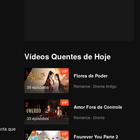
Vídeos Quentes de Hoje
VIP
1
Flores de Poder
Romance · Drama Antigo
36 episódios
VIP
2
Amor Fora de Controle
Romance · Drama
33 episódios
anta que
VIP
3
ão, quem
Fourever You Parte 2