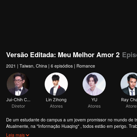
Versão Editada: Meu Melhor Amor 2
Epis
2021
|
Taiwan, China
|
6 episódios
|
Romance
Jui-Chih Chiang
Lin Zihong
YU
Ray Ch
Diretor
Atores
Atores
Atore
De um estudante do campus a um jovem promissor no mundo de trab
Atualmente, na "Informação Huaqing" , todos estão em perigo. T
o adquirente não vai fazer ajustamentos facilmente nos recursos hu
Leia mais