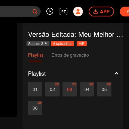
APP
PT
Versão Editada: Meu Melhor Amor 2
Season 2
6 episódios
VIP
Playlist
Erros de gravação
Playlist
VIP
VIP
VIP
VIP
01
02
03
04
05
VIP
06