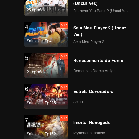
 "corta
nos
(Uncut Ver.)
Ele não
25 episódios
Fourever You Parte 2 (Uncut Ver.)
e, depois
ausa de
VIP
4
Seja Meu Player 2 (Uncut
amente,
Ver.)
Saiu até o Ep4
Seja Meu Player 2
VIP
5
Renascimento da Fênix
Romance · Drama Antigo
21 episódios
VIP
6
Estrela Devoradora
Sci-Fi
Saiu até o Ep235
VIP
7
Imortal Renegado
MysteriousFantasy
Saiu até o Ep152