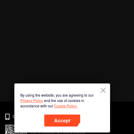
By using the website, you are agreeing to our
Privacy Policy
and the use of cookies in
accordance with our
Cookie Policy.
Phone
Accept
Ler o código QR para baixar