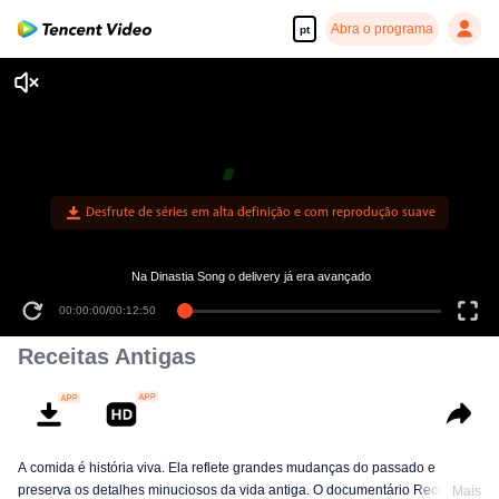
Abra o programa
pt
Desfrute de séries em alta definição e com reprodução suave
Na Dinastia Song o delivery já era avançado
00:00:00
/
00:12:50
Receitas Antigas
A comida é história viva. Ela reflete grandes mudanças do passado e
preserva os detalhes minuciosos da vida antiga. O documentário Receitas
Mais