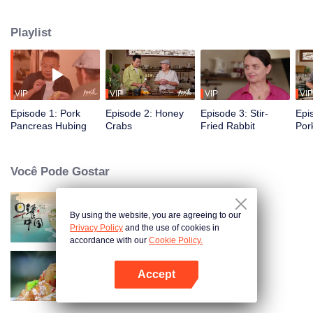
Antigas desbloqueia suavemente os sabores do passado, usando a comida
para revelar a história e as histórias por trás dela. O escritor e estudioso
Playlist
cultural taiwanês Gao Wenqi comanda a cozinha, acompanhado por
convidados do universo da gastronomia e da cultura.
VIP
VIP
VIP
VIP
Episode 1: Pork
Episode 2: Honey
Episode 3: Stir-
Epi
Pancreas Hubing
Crabs
Fried Rabbit
Por
Você Pode Gostar
By using the website, you are agreeing to our
Breakfast in China
Privacy Policy
and the use of cookies in
accordance with our
Cookie Policy.
Accept
Flavors from The River
Abra o programa