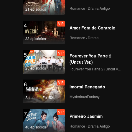
the ruler
midst of
Romance · Drama Antigo
21 episódios
VIP
4
Amor Fora de Controle
Romance · Drama
33 episódios
VIP
5
Fourever You Parte 2
(Uncut Ver.)
25 episódios
Fourever You Parte 2 (Uncut Ver.)
VIP
6
Imortal Renegado
MysteriousFantasy
Saiu até o Ep152
VIP
7
Primeiro Jasmim
Romance · Drama Antigo
40 episódios