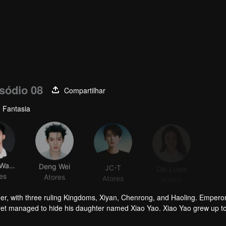
sódio 08
Compartilhar
 Fantasia
Zhang Wanyi
Deng Wei
JC-T
Dai Luwa
es
Atores
Atores
Atores
her, with three ruling Kingdoms, Xiyan, Chenrong, and Haoling. Empero
yet managed to hide his daughter named Xiao Yao. Xiao Yao grew up t
gedy happened to her. She then lost her identity and her real appera