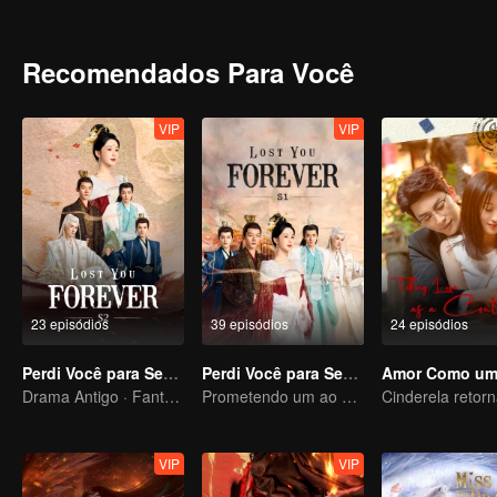
stayed in Qing Shui city, disguised as a guy named Wen Xiaoliu work
heir of Tu Shan clan. She also met a nine-headed demon named Xi
looking for her. Fate has brought everyone together in Qing Shui, b
Recomendados Para Você
VIP
VIP
23 episódios
39 episódios
24 episódios
Perdi Você para Sempre S2
Perdi Você para Sempre S1
Drama Antigo · Fantasia
Prometendo um ao outro em nome da Montanha e do Oceano e se apaixonando em Dahuang
VIP
VIP