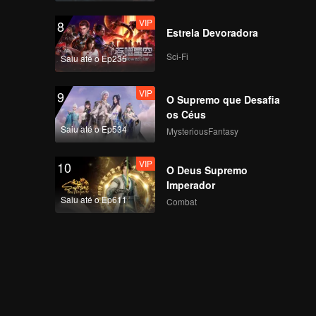
VIP
8
Estrela Devoradora
Sci-Fi
Saiu até o Ep235
VIP
9
O Supremo que Desafia
os Céus
Saiu até o Ep534
MysteriousFantasy
VIP
10
O Deus Supremo
Imperador
Saiu até o Ep611
Combat