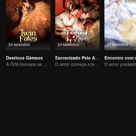
24 episódios
24 episódios
37 episódios
Destinos Gêmeos
Escravizado Pelo Amor
A Órfã Humana se Oferece para se Ligar à Besta Divina
O amor começa e termina no palácio