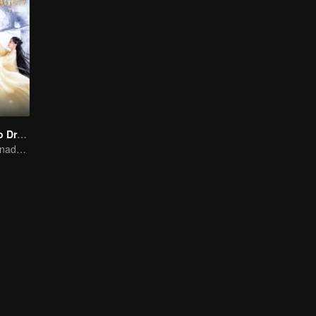
Encontro com o Dragão
O amor predestinado de 4 reencarnações entre Wang Hedi e Zhu Xudan