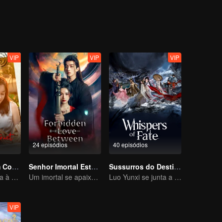
ing as a physician. One time, Xiao Liu accidentaly saved Tu Shanjing, 
ang Liu. Furthermore, she met Xuan Yuan Qiang Xuan who was in the 
ut what does this all mean for Xiao Yao?
VIP
VIP
VIP
24 episódios
40 episódios
Amor Como um Contrato
Senhor Imortal Está Em Apuros
Sussurros do Destino
Cinderela retorna à alta sociedade e encontra o amor com o presidente
Um imortal se apaixona por uma bruxa
Luo Yunxi se junta a uma equipe para se aventurar no mundo das artes marciais
VIP