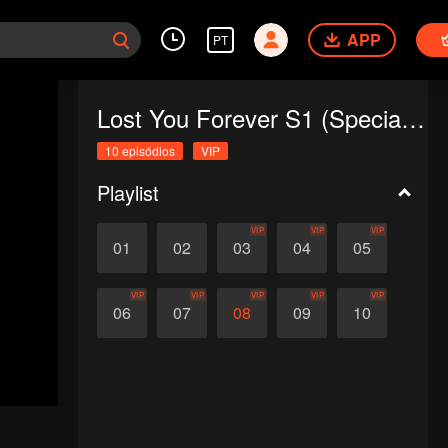
APP
PT
Lost You Forever S1 (Special Edition)
10 episódios
VIP
Playlist
VIP
VIP
VIP
01
02
03
04
05
VIP
VIP
VIP
VIP
VIP
06
07
08
09
10