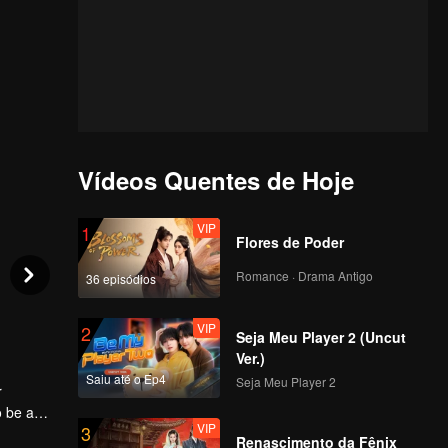
Vídeos Quentes de Hoje
VIP
1
Flores de Poder
Romance · Drama Antigo
36 episódios
VIP
2
Seja Meu Player 2 (Uncut
Ver.)
Saiu até o Ep4
Seja Meu Player 2
r
o be a
VIP
3
nce. She
Renascimento da Fênix