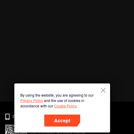
By using the website, you are agreeing to our
Privacy Policy
and the use of cookies in
accordance with our
Cookie Policy.
Phone
Accept
Ler o código QR para baixar