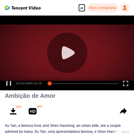
Abra o programa
pt
00:00:00
/
00:44:18
Ambição de Amor
Xu Yan, a famous host, and Shen Haoming, an urban elite, are a couple
admired by many. Xu Yan, uma apresentadora famosa, e Shen Haoming, um
Mais