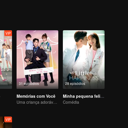
ridas no amor e que não acreditam no amor começam a se encontrar,
e dificuldades, mas também mal-entendidos e baixas na vida. Mas dur
odem viver pelo resto de vida juntos.
VIP
31 episódios
28 episódios
ê
Memórias com Você
Minha pequena felicidade
Uma criança adorável ajuda pais falsos a transformarem em realidade
Comédia
VIP