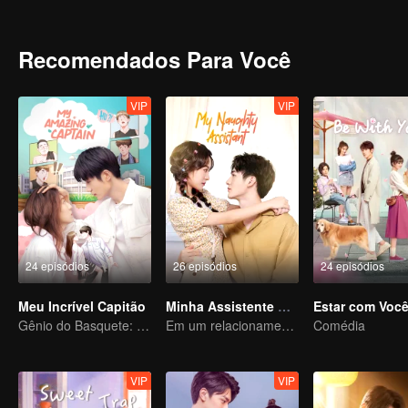
muitas vezes não sabemos que é amor. Duas pessoas que foram fe
conhecer e se apaixonar passo a passo. Há não só desconfianças 
processo de se apaixonar, os dois sentem cada vez mais que eles p
Recomendados Para Você
VIP
VIP
24 episódios
26 episódios
24 episódios
Meu Incrível Capitão
Minha Assistente Atrevida
Estar com Voc
Gênio do Basquete: Amor em um Novo Corpo
Em um relacionamento com um ídolo
Comédia
VIP
VIP