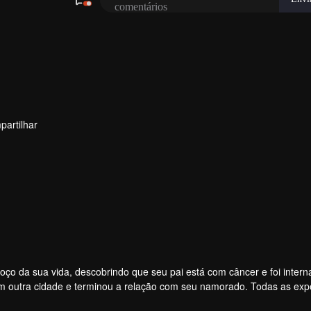
artilhar
seu pai está com câncer e foi internado. Ela
outra cidade e terminou a relação com seu namorado. Todas as expe
i, o médico de seu pai, entra em cena da sua vida. Quando o amor c