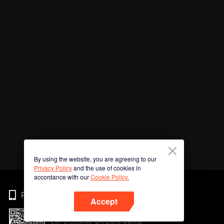
By using the website, you are agreeing to our
Privacy Policy
and the use of cookies in
accordance with our
Cookie Policy.
Phone
Accept
Ler o código QR para baixar