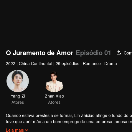
O Juramento de Amor
Episódio 01
Comp
2022
|
China Continental
|
29 episódios
|
Romance · Drama
Quando estava prestes a se formar, Lin Zhixiao atinge o fundo do poço da sua vida, descobrindo que 
teve que abrir mão a um bom emprego de uma empresa famosa em 
de amor e de vida futura foram quebradas. Neste momento, Gu We
Leia mais