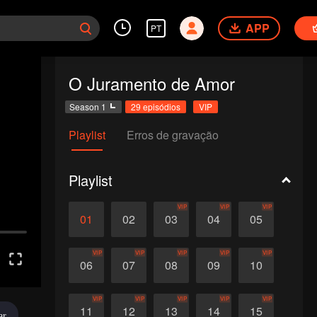
APP
PT
O Juramento de Amor
Season 1
29 episódios
VIP
Playlist
Erros de gravação
Playlist
VIP
VIP
VIP
01
02
03
04
05
VIP
VIP
VIP
VIP
VIP
06
07
08
09
10
VIP
VIP
VIP
VIP
VIP
11
12
13
14
15