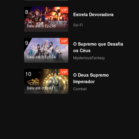
VIP
8
Estrela Devoradora
Sci-Fi
Saiu até o Ep235
VIP
9
O Supremo que Desafia
os Céus
Saiu até o Ep534
MysteriousFantasy
VIP
10
O Deus Supremo
Imperador
Saiu até o Ep611
Combat