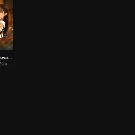
Case Comigo Novamente
A herdeira e o sósia de seu falecido marido