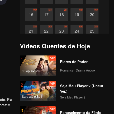
VIP
VIP
VIP
VIP
VIP
16
17
18
19
20
VIP
VIP
VIP
VIP
VIP
21
22
23
24
25
Vídeos Quentes de Hoje
VIP
VIP
VIP
VIP
26
27
28
29
VIP
1
Flores de Poder
Romance · Drama Antigo
36 episódios
VIP
2
Seja Meu Player 2 (Uncut
Ver.)
Saiu até o Ep4
Seja Meu Player 2
ctativas
VIP
3
omeça,
Renascimento da Fênix