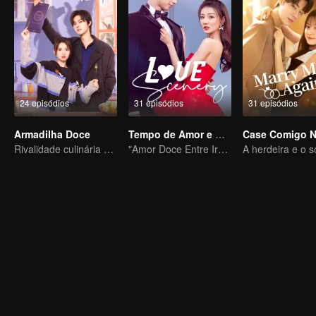
24 episódios
31 episódios
31 episódios
Armadilha Doce
Tempo de Amor e Alegria com Você
Rivalidade culinária agridoce
"Amor Doce Entre Irmãos"