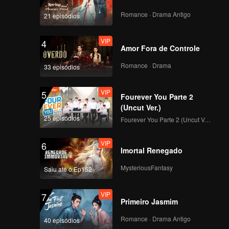
 se
ante o
Romance · Drama Antigo
21 episódios
VIP
4
Amor Fora de Controle
Romance · Drama
33 episódios
VIP
5
Fourever You Parte 2
(Uncut Ver.)
25 episódios
Fourever You Parte 2 (Uncut Ver.)
VIP
6
Imortal Renegado
MysteriousFantasy
Saiu até o Ep152
VIP
7
Primeiro Jasmim
Romance · Drama Antigo
40 episódios