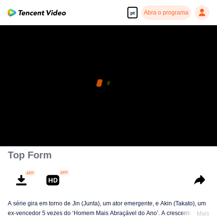
Abra o programa
pt
Top Form
A série gira em torno de Jin (Junta), um ator emergente, e Akin (Takato), um
ex-vencedor 5 vezes do ‘Homem Mais Abraçável do Ano’. A crescente
Mais