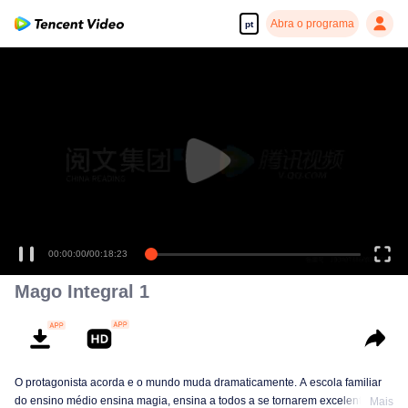
Abra o programa
pt
00:00:00
/
00:18:23
Mago Integral 1
O protagonista acorda e o mundo muda dramaticamente. A escola familiar
do ensino médio ensina magia, ensina a todos a se tornarem excelentes
Mais