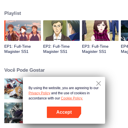
magos. O mundo que acredita na ciência passa a crer na magia. Mas ainda
existem os professores que não o respeitam, e os alunos com olhares
Playlist
estranhos, um pai que batalha no nível mais baixo da sociedade, uma irmã
de beleza pura mas que não pode andar e não é do mesmo sangue...
EP1: Full-Time
EP2: Full-Time
EP3: Full-Time
EP4
Magister SS1
Magister SS1
Magister SS1
Mag
Você Pode Gostar
By using the website, you are agreeing to our
O Avatar do Rei
Privacy Policy
and the use of cookies in
accordance with our
Cookie Policy.
Accept
Mago Integral 2
Abra o programa