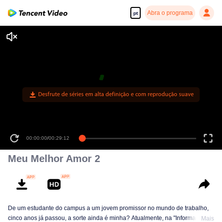
Abra o programa
pt
Desfrute de séries em alta definição e com reprodução suave
00:00:00
/
00:29:12
Meu Melhor Amor 2
De um estudante do campus a um jovem promissor no mundo de trabalho,
cinco anos já passou, a sorte ainda é minha? Atualmente, na "Informação
Mais