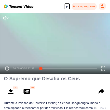
Abra o programa
pt
00:00:00
/
00:12:32
O Supremo que Desafia os Céus
Durante a invasão do Universo Exterior, o Senhor Hongmeng foi morto e
amaldiçoado a reencarnar por dez mil vidas. Ele reencarnou como Tan Yun
Mais