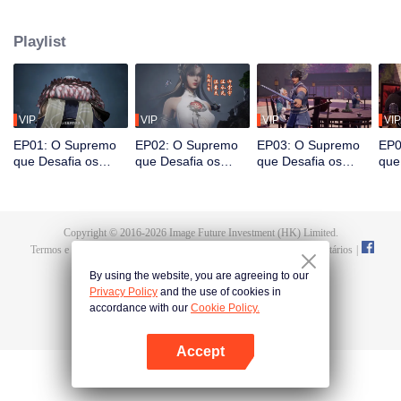
em sua última vida, que seria estimulado pela vida e pela morte para
despertar. Durante o casamento, Tan Yun flagrou sua noiva traindo e foi
Playlist
espancado, despertando a memória do Hongmeng. Então, Tan Yun adquiriu
um talento de nível divino para aumentar sua cultivação. Tan Yun vingou a
morte de sua família e unificou todo o continente.
VIP
VIP
VIP
VIP
EP01: O Supremo
EP02: O Supremo
EP03: O Supremo
EP0
que Desafia os
que Desafia os
que Desafia os
que
Céus
Céus
Céus
Céu
Copyright © 2016-
2026
Image Future Investment (HK) Limited.
Termos e Condições
|
Política da Privacidade
|
Cookie Policy
|
Comentários
|
@
TencentVideo
By using the website, you are agreeing to our
Privacy Policy
and the use of cookies in
accordance with our
Cookie Policy.
Accept
Abra o programa