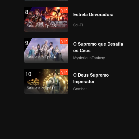
VIP
8
Estrela Devoradora
Sci-Fi
Saiu até o Ep235
VIP
9
O Supremo que Desafia
os Céus
Saiu até o Ep534
MysteriousFantasy
VIP
10
O Deus Supremo
Imperador
Saiu até o Ep611
Combat