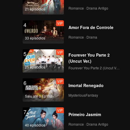
Romance · Drama Antigo
21 episódios
VIP
4
Amor Fora de Controle
Romance · Drama
33 episódios
VIP
5
Fourever You Parte 2
(Uncut Ver.)
25 episódios
Fourever You Parte 2 (Uncut Ver.)
VIP
6
Imortal Renegado
MysteriousFantasy
Saiu até o Ep152
VIP
7
Primeiro Jasmim
Romance · Drama Antigo
40 episódios