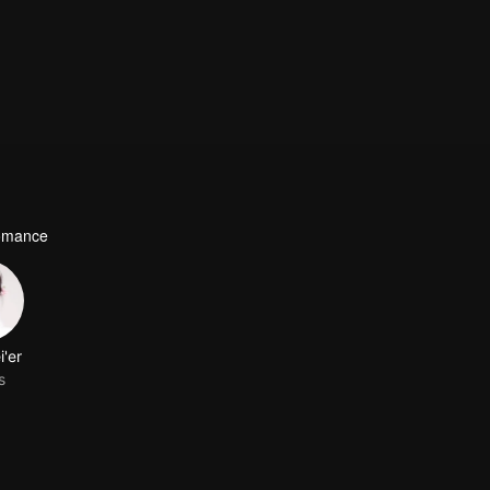
Romance
i'er
s