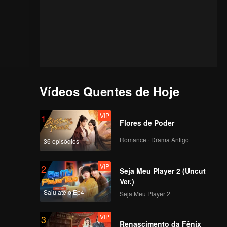
Vídeos Quentes de Hoje
VIP
1
Flores de Poder
Romance · Drama Antigo
36 episódios
VIP
2
Seja Meu Player 2 (Uncut
Ver.)
Saiu até o Ep4
Seja Meu Player 2
VIP
3
Renascimento da Fênix