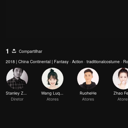
1
Compartilhar
2018
|
China Continental
|
Fantasy · Action · traditionalcostume · 
Stanley Zhang
Wang Luqing
RuoheHe
Zhao Fe
Diretor
Atores
Atores
Atore