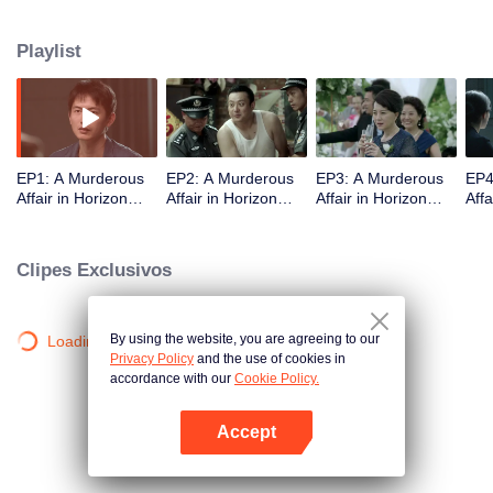
propriedades, intermediário, elite da classe média, escritor, funcionário de
escritório... A história mostra o bem e o mal das pessoas do mesmo prédio e
Playlist
implica a vida urbana através de um edifício.
EP1: A Murderous
EP2: A Murderous
EP3: A Murderous
EP4
Affair in Horizon
Affair in Horizon
Affair in Horizon
Affa
Tower
Tower
Tower
Tow
Clipes Exclusivos
By using the website, you are agreeing to our
Loading…
Privacy Policy
and the use of cookies in
accordance with our
Cookie Policy.
Accept
Abra o programa