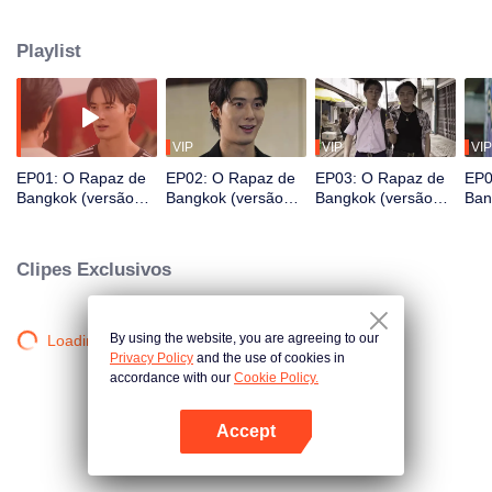
e seu melhor amigo. Ao longo do caminho, Sun se apaixona por Peach,
uma jovem artista coreana que vive na Tailândia. O que Sun não sabe é que
Playlist
o pai e o irmão mais velho de Peach são os assassinos de seu pai e seu
melhor amigo.
VIP
VIP
VIP
EP01: O Rapaz de
EP02: O Rapaz de
EP03: O Rapaz de
EP0
Bangkok (versão
Bangkok (versão
Bangkok (versão
Ban
sem cortes)
sem cortes)
sem cortes)
sem
Clipes Exclusivos
By using the website, you are agreeing to our
Loading…
Privacy Policy
and the use of cookies in
accordance with our
Cookie Policy.
Accept
Abra o programa