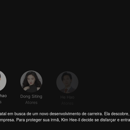
hao
Dong Siting
He Hao
s
Atores
Atores
natal em busca de um novo desenvolvimento de carreira. Ela descobre,
presa. Para proteger sua irmã, Kim Hee-il decide se disfarçar e entra
egas de trabalho ruins e um chefe terrível. No entanto, ela não recu