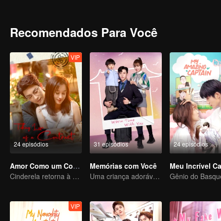
usa suas habilidades de luta e inteligência para esmagar essas pe
pessoas e fazê-los pagar o preço. Kim Hee-il é cortejada por três h
ao mesmo tempo que enfrenta vários desafios e testes.
Recomendados Para Você
VIP
24 episódios
31 episódios
24 episódios
Amor Como um Contrato
Memórias com Você
Meu Incrível C
Cinderela retorna à alta sociedade e encontra o amor com o presidente
Uma criança adorável ajuda pais falsos a transformarem em realidade
VIP