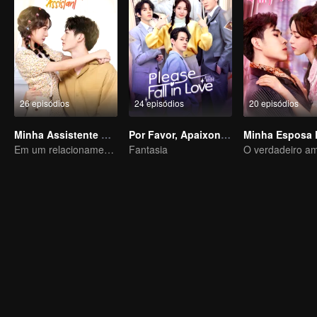
26 episódios
24 episódios
20 episódios
Minha Assistente Atrevida
Por Favor, Apaixone-se
Minha Esposa 
Em um relacionamento com um ídolo
Fantasia