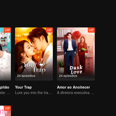
ssoas ruins. Ela usa sua força e sabedoria para punir constantemente 
omens bonitos e faz uma escolha difícil entre seus sentimentos e sua c
VIP
VIP
VIP
24 episódios
24 episódios
apitão
Your Trap
Amor ao Anoitecer
Gênio do Basquete: Amor em um Novo Corpo
Lure you into the trap with love as bait
A diretora executiva se apaixonou pelo seu novo contrato
VIP