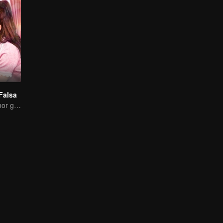
Falsa
O verdadeiro amor gerado no casamento substituto