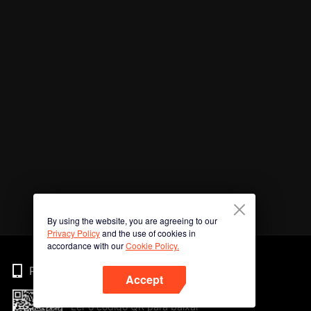
By using the website, you are agreeing to our
Privacy Policy
and the use of cookies in
accordance with our
Cookie Policy.
Phone
Accept
Ler o código QR para baixar