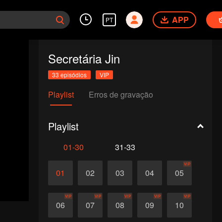
APP
PT
Secretária Jin
33 episódios
VIP
Playlist
Erros de gravação
Playlist
01-30
31-33
VIP
01
02
03
04
05
VIP
VIP
VIP
VIP
VIP
06
07
08
09
10