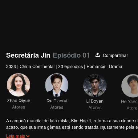
Secretária Jin
Episódio 01
Compartilhar
2023
|
China Continental
|
33 episódios
|
Romance · Drama
Zhao Qiyue
Qu Tianrui
Li Boyan
He Yanc
Atores
Atores
Atores
Atore
A campeã mundial de luta mista, Kim Hee-il, retorna à sua cidade 
acaso, que sua irmã gêmea está sendo tratada injustamente pela em
empresa como sua irmã. Na empresa, Kim Hee-il encontra muitos col
Leia mais