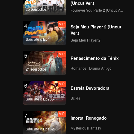
essas
(Uncut Ver.)
arreira,
25 episódios
Fourever You Parte 2 (Uncut Ver.)
VIP
4
Seja Meu Player 2 (Uncut
Ver.)
Saiu até o Ep4
Seja Meu Player 2
VIP
5
Renascimento da Fênix
Romance · Drama Antigo
21 episódios
VIP
6
Estrela Devoradora
Sci-Fi
Saiu até o Ep235
VIP
7
Imortal Renegado
MysteriousFantasy
Saiu até o Ep152