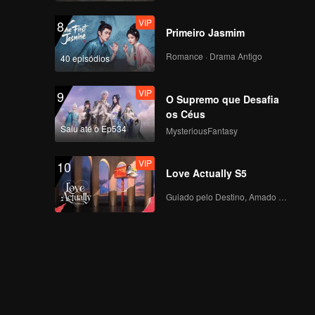
VIP
8
Primeiro Jasmim
Romance · Drama Antigo
40 episódios
VIP
9
O Supremo que Desafia
os Céus
Saiu até o Ep534
MysteriousFantasy
VIP
10
Love Actually S5
Guiado pelo Destino, Amado com o Coração