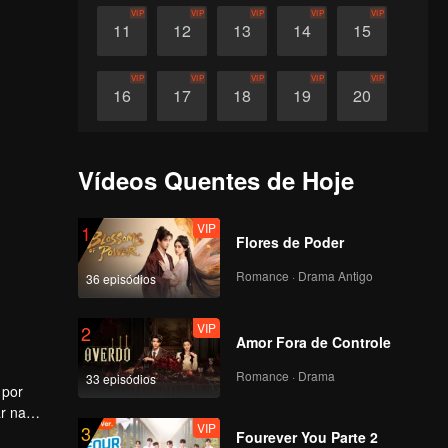
VIP
VIP
VIP
VIP
VIP
11
12
13
14
15
VIP
VIP
VIP
VIP
VIP
16
17
18
19
20
VIP
VIP
VIP
VIP
VIP
21
22
23
24
25
Vídeos Quentes de Hoje
VIP
VIP
VIP
VIP
VIP
26
27
28
29
30
VIP
1
Flores de Poder
Romance · Drama Antigo
36 episódios
VIP
2
Amor Fora de Controle
Romance · Drama
33 episódios
 por
r na
VIP
3
a, mas
Fourever You Parte 2