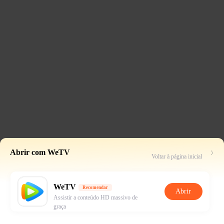
Abrir com WeTV
Voltar à página inicial
WeTV
Recomendar
Abrir
Assistir a conteúdo HD massivo de
graça