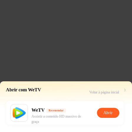
Abrir com WeTV
Voltar à página inicial
WeTV
Recomendar
Abrir
Assistir a conteúdo HD massivo de
graça