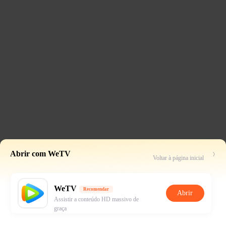
Abrir com WeTV
Voltar à página inicial
WeTV
Recomendar
Abrir
Assistir a conteúdo HD massivo de
graça