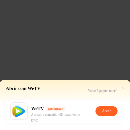
Abrir com WeTV
Voltar à página inicial
WeTV
Recomendar
Abrir
Assistir a conteúdo HD massivo de
graça