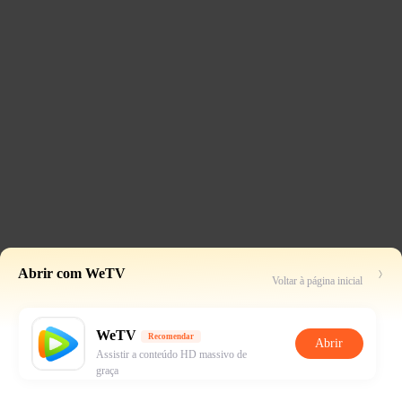
Abrir com WeTV
Voltar à página inicial
WeTV
Recomendar
Abrir
Assistir a conteúdo HD massivo de
graça