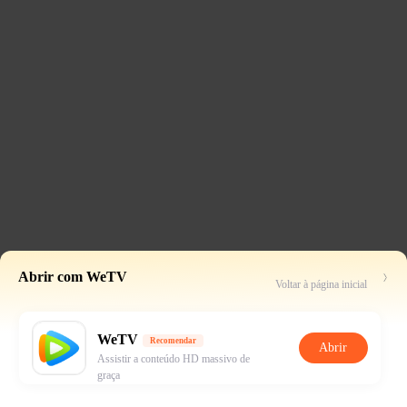
Abrir com WeTV
Voltar à página inicial
WeTV
Recomendar
Abrir
Assistir a conteúdo HD massivo de
graça