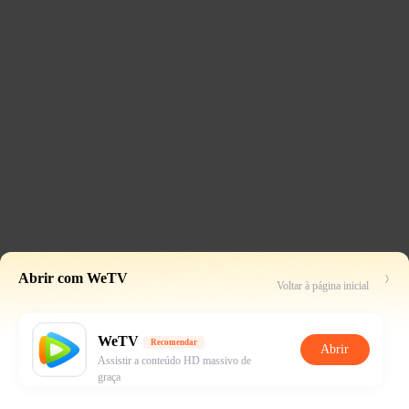
Abrir com WeTV
Voltar à página inicial
WeTV
Recomendar
Abrir
Assistir a conteúdo HD massivo de
graça