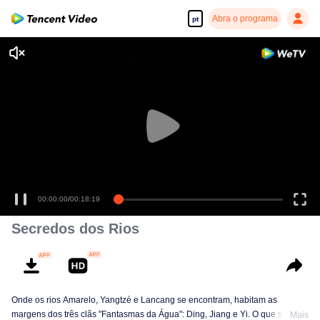
Abra o programa
pt
00:00:00
/
00:18:19
Secredos dos Rios
Onde os rios Amarelo, Yangtzé e Lancang se encontram, habitam as
margens dos três clãs "Fantasmas da Água": Ding, Jiang e Yi. O que são
Mais