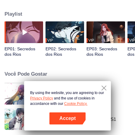
Fantasmas da Água? Seres que se movem livremente pela água, mestres
da geomancia e da busca por tesouros. Yi Sa, a última de sua linhagem,
Playlist
administra uma "margem subaquática" ao longo do Lancang. Durante um
perigoso mergulho na "Sopa Dourada", ela resgata Zong Hang. Buscando a
verdade e a cura para seu próprio destino, Yi Sa o treina como um
Fantasma da Água.
VIP
VIP
VIP
EP01: Secredos
EP02: Secredos
EP03: Secredos
EP0
dos Rios
dos Rios
dos Rios
dos
Você Pode Gostar
By using the website, you are agreeing to our
The Beauty Blogger
Privacy Policy
and the use of cookies in
accordance with our
Cookie Policy.
Accept
National Husband Bring Home SS1
Abra o programa