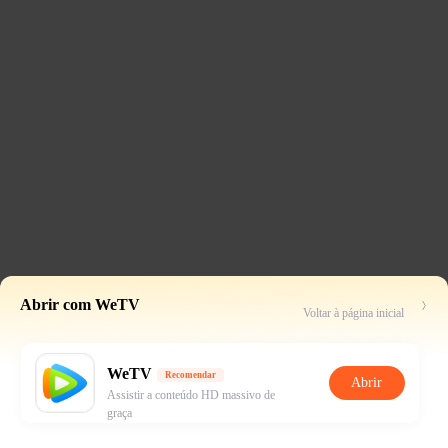
Abrir com WeTV
Voltar à página inicial
WeTV
Recomendar
Abrir
Assistir a conteúdo HD massivo de
graça