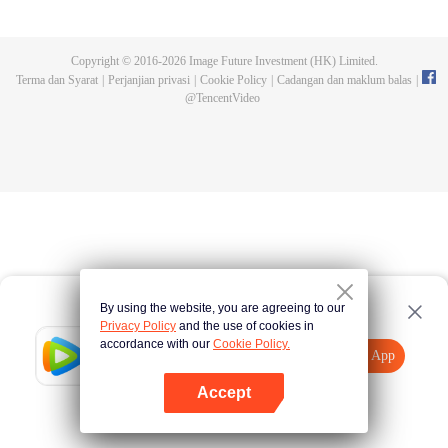
dilahirkan semula. Dalam kehidupan baharunya, Su Yi menjadi anak gundik
dalam keluarga Su. Curiga akan kematian ibunya, Su Yi melarikan diri ke
Rumah Pedang Qinghe untuk berlatih. Namun, dia tiba-tiba kehilangan
Copyright © 2016-
2026
Image Future Investment (HK) Limited.
kuasa kultivasinya dan terpaksa menjadi menantu tinggal serumah. Setahun
Terma dan Syarat
|
Perjanjian privasi
|
Cookie Policy
|
Cadangan dan maklum balas
|
kemudian, ingatannya dari kehidupan lalu kembali, dan kebangkitannya pun
@
TencentVideo
bermula.
By using the website, you are agreeing to our
Privacy Policy
and the use of cookies in
accordance with our
Cookie Policy.
Tencent Video
Buka App
Lihat lebih banyak kandungan
Accept
Jika gagal, sila
Ketik di sini
cuba semula
Buka App