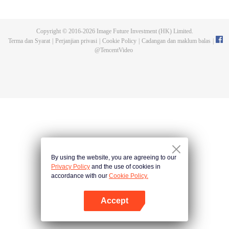
dilahirkan semula. Dalam kehidupan baharunya, Su Yi menjadi anak gundik
dalam keluarga Su. Curiga akan kematian ibunya, Su Yi melarikan diri ke
Rumah Pedang Qinghe untuk berlatih. Namun, dia tiba-tiba kehilangan
Copyright © 2016-
2026
Image Future Investment (HK) Limited.
kuasa kultivasinya dan terpaksa menjadi menantu tinggal serumah. Setahun
Terma dan Syarat
|
Perjanjian privasi
|
Cookie Policy
|
Cadangan dan maklum balas
|
kemudian, ingatannya dari kehidupan lalu kembali, dan kebangkitannya pun
@
TencentVideo
bermula.
By using the website, you are agreeing to our
Privacy Policy
and the use of cookies in
accordance with our
Cookie Policy.
Accept
Buka App