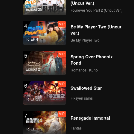
(Uncut Ver.)
Episod 25
Fourever You Part 2 (Uncut Ver.)
VIP
4
Be My Player Two (Uncut
ver.)
To EP 4
Be My Player Two
VIP
5
Spring Over Phoenix
Pond
Episod 21
Romance · Kuno
VIP
6
Swallowed Star
Fiksyen sains
To EP 235
VIP
7
Renegade Immortal
Fantasi
To EP 152