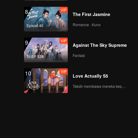
VIP
8
The First Jasmine
Romance · Kuno
Episod 40
VIP
9
Against The Sky Supreme
Fantasi
To EP 534
VIP
10
Love Actually S5
Takdir membawa mereka kepada cinta yang tulus!