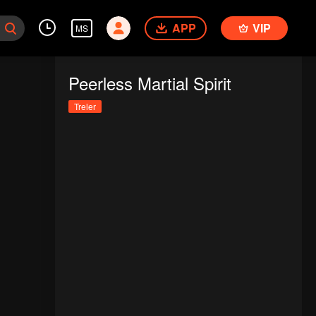
APP
VIP
MS
Peerless Martial Spirit
Treler