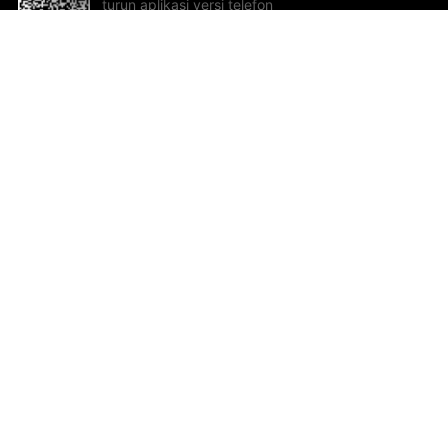
turun aplikasi versi telefon
bimbit!
Bantuan dan Maklum Balas
Te
Cadangan dan maklum balas
Se
Hu
Al
ted.