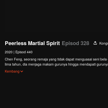
Peerless Martial Spirit
Episod 328
Kongs
2020
|
Episod 440
Chen Feng, seorang remaja yang tidak dapat menguasai seni bela d
lima tahun, dia menjaga makam gurunya hingga mendapati guruny
Chen Feng pun bangkit untuk mencari gurunya dan menjadi kuat.
Kembang