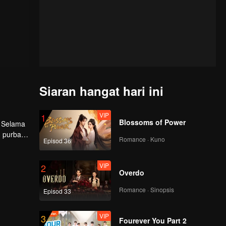
Siaran hangat hari ini
VIP
1
Blossoms of Power
. Selama
 purba.
Romance · Kuno
Episod 36
VIP
2
Overdo
Romance · Sinopsis
Episod 33
VIP
3
Fourever You Part 2