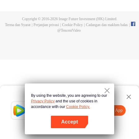
lima tahun, dia menjaga makam gurunya hingga mendapati gurunya
memalsukan kematiannya dan meninggalkan darah naga serta tripod purba.
Chen Feng pun bangkit untuk mencari gurunya dan menjadi kuat.
Copyright © 2016-
2026
Image Future Investment (HK) Limited.
Terma dan Syarat
|
Perjanjian privasi
|
Cookie Policy
|
Cadangan dan maklum balas
|
@
TencentVideo
By using the website, you are agreeing to our
Privacy Policy
and the use of cookies in
accordance with our
Cookie Policy.
Tencent Video
Buka App
Lihat lebih banyak kandungan
Accept
Jika gagal, sila
Ketik di sini
cuba semula
Buka App