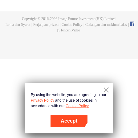
menjalani kehidupan dengan dua identiti. Kepada orang luar, Jun Qi Luo
dikenali sebagai Jun Fei Fan, anak tidak sah taraf keluarga tersebut. Dia
dibawa ke Beixuan pada umur 20 tahun. Jun Qi Luo menghadapi pelbagai
Copyright © 2016-
2026
Image Future Investment (HK) Limited.
kesukaran di tanah asing. Dia dituduh sebagai pengintip, dihina, dan
Terma dan Syarat
|
Perjanjian privasi
|
Cookie Policy
|
Cadangan dan maklum balas
|
dianiaya. Qi Luo berjaya mencari peluang untuk melarikan diri, namun
@
TencentVideo
mendapati semasa dia jauh dari rumah, putera telah bersekongkol dengan
abang iparnya dan perempuan simpanannya untuk merampas kekayaan
keluarganya. Jun Qi Luo membawa ayahnya yang telah tua, erniang, dan
dua adik perempuannya bersamanya ketika dia berjuang untuk membina
semula perniagaan keluarga mereka.
By using the website, you are agreeing to our
Privacy Policy
and the use of cookies in
accordance with our
Cookie Policy.
Accept
Buka App