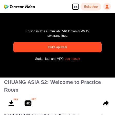
Buka App
en
Episod ini khas untuk ahli VIP, tonton di WeTV
sekarang juga
Buka aplikasi
pay limit
Sudah jadi ahli VIP?
Log masuk
Error code: 70013083.-1-538ad114c8cb8f5ef46e5833037c0802
00:00:00
/
00:00:00
CHUANG ASIA S2: Welcome to Practice
Room