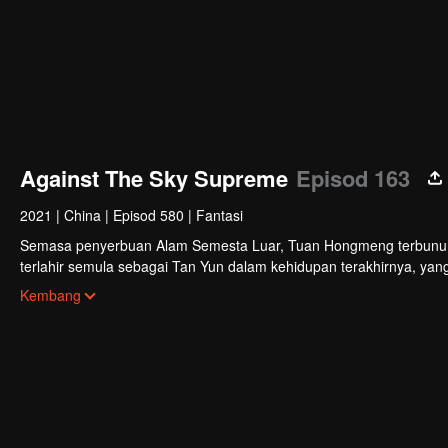
Against The Sky Supreme
Episod 163
2021
|
China
|
Episod 580
|
Fantasi
Semasa penyerbuan Alam Semesta Luar, Tuan Hongmeng terbunuh da
terlahir semula sebagai Tan Yun dalam kehidupan terakhirnya, yan
perkahwinan, Tan Yun terserempak dengan tunangnya yang berlak
Kembang
Yun memiliki bakat tahap Dewa untuk meningkatkan pertumbuhann