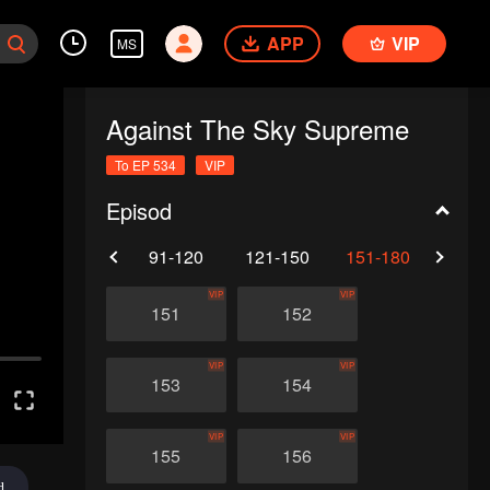
APP
VIP
MS
Against The Sky Supreme
To EP 534
VIP
Episod
61-90
91-120
121-150
151-180
181-
VIP
VIP
151
152
VIP
VIP
153
154
VIP
VIP
155
156