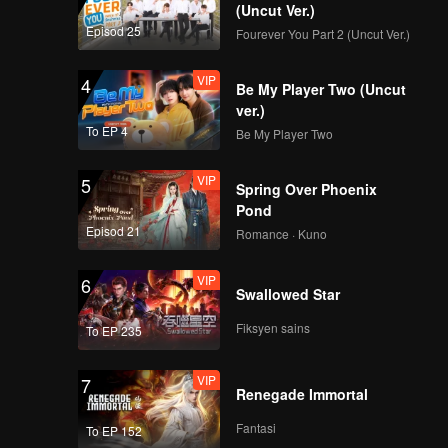
(Uncut Ver.)
VIP
VIP
Episod 25
Fourever You Part 2 (Uncut Ver.)
171
172
VIP
4
Be My Player Two (Uncut
VIP
VIP
173
174
ver.)
To EP 4
Be My Player Two
VIP
VIP
175
176
VIP
5
Spring Over Phoenix
Pond
VIP
VIP
Episod 21
177
178
Romance · Kuno
VIP
6
VIP
VIP
Swallowed Star
179
180
Fiksyen sains
To EP 235
VIP
7
Renegade Immortal
Fantasi
To EP 152