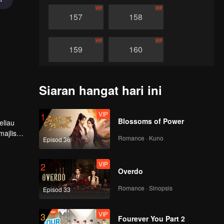
VIP
VIP
157
158
VIP
VIP
159
160
VIP
VIP
161
162
Siaran hangat hari ini
VIP
VIP
163
164
VIP
1
Blossoms of Power
eliau
ajlis
Romance · Kuno
Episod 36
VIP
VIP
ian, Tan
165
166
VIP
2
Overdo
VIP
VIP
167
168
Romance · Sinopsis
Episod 33
VIP
VIP
169
170
VIP
3
Fourever You Part 2