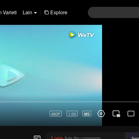
 Varieti
Lain
|
Explore
01-30
31-60