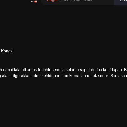
Kongsi
n dilaknati untuk terlahir semula selama sepuluh ribu kehidupan. B
g akan digerakkan oleh kehidupan dan kematian untuk sedar. Semasa m
u curang dan dipukul untuk membangkitkan ingatan Hongmeng. Kemud
ya.