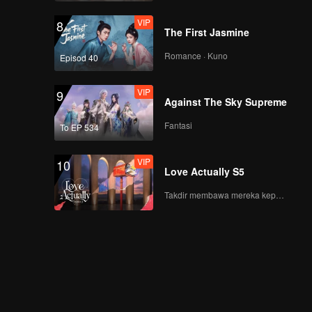
VIP
8
The First Jasmine
Romance · Kuno
Episod 40
VIP
9
Against The Sky Supreme
Fantasi
To EP 534
VIP
10
Love Actually S5
Takdir membawa mereka kepada cinta yang tulus!