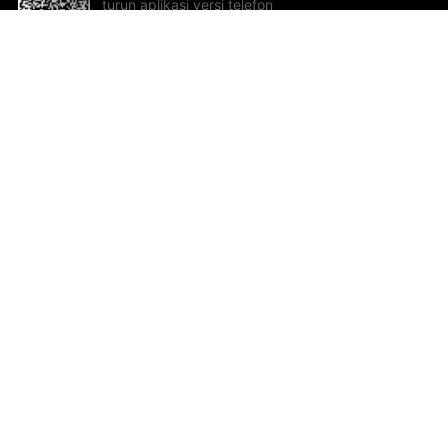
turun aplikasi versi telefon
bimbit!
Bantuan dan Maklum Balas
Te
Cadangan dan maklum balas
Se
Hu
Al
ted.