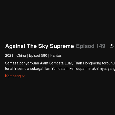
Against The Sky Supreme
Episod 149
2021
|
China
|
Episod 580
|
Fantasi
Semasa penyerbuan Alam Semesta Luar, Tuan Hongmeng terbunuh da
terlahir semula sebagai Tan Yun dalam kehidupan terakhirnya, yan
perkahwinan, Tan Yun terserempak dengan tunangnya yang berlak
Kembang
Yun memiliki bakat tahap Dewa untuk meningkatkan pertumbuhann