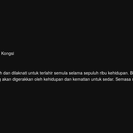
Kongsi
n dilaknati untuk terlahir semula selama sepuluh ribu kehidupan. B
g akan digerakkan oleh kehidupan dan kematian untuk sedar. Semasa m
u curang dan dipukul untuk membangkitkan ingatan Hongmeng. Kemud
ya.