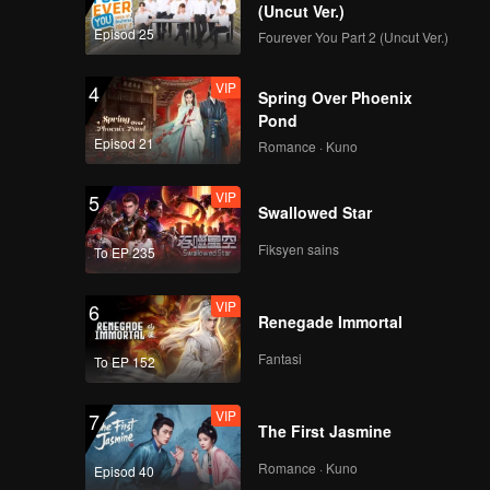
(Uncut Ver.)
VIP
VIP
Episod 25
Fourever You Part 2 (Uncut Ver.)
141
142
VIP
4
Spring Over Phoenix
VIP
VIP
143
144
Pond
Episod 21
Romance · Kuno
VIP
VIP
145
146
VIP
5
Swallowed Star
VIP
VIP
Fiksyen sains
To EP 235
147
148
VIP
6
VIP
VIP
Renegade Immortal
149
150
Fantasi
To EP 152
VIP
7
The First Jasmine
Romance · Kuno
Episod 40