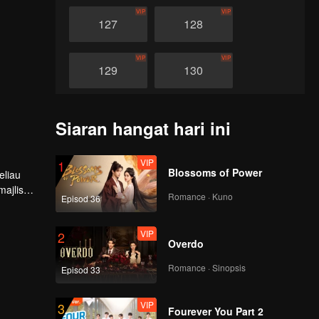
VIP
VIP
127
128
VIP
VIP
129
130
VIP
VIP
131
132
Siaran hangat hari ini
VIP
VIP
133
134
VIP
1
Blossoms of Power
eliau
ajlis
Romance · Kuno
Episod 36
VIP
VIP
ian, Tan
135
136
VIP
2
Overdo
VIP
VIP
137
138
Romance · Sinopsis
Episod 33
VIP
VIP
139
140
VIP
3
Fourever You Part 2