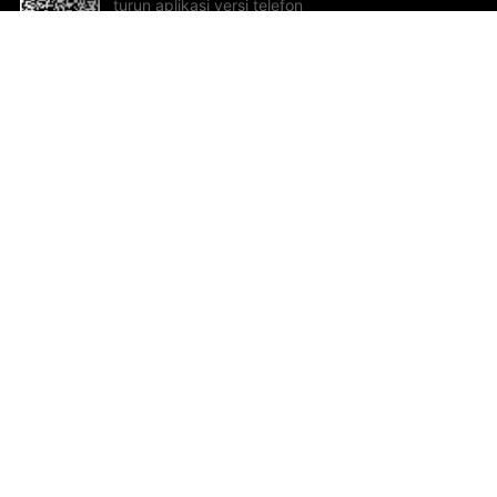
turun aplikasi versi telefon
bimbit!
Bantuan dan Maklum Balas
Te
Cadangan dan maklum balas
Se
Hu
Al
ted.