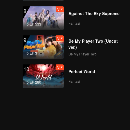
VIP
8
Against The Sky Supreme
Fantasi
To EP 533
VIP
9
Be My Player Two (Uncut
ver.)
To EP 3
Be My Player Two
VIP
10
Perfect World
Fantasi
To EP 280