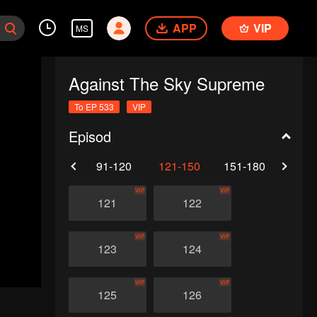
APP
VIP
MS
Against The Sky Supreme
To EP 533
VIP
Episod
61-90
91-120
121-150
151-180
181-
VIP
VIP
121
122
VIP
VIP
123
124
VIP
VIP
125
126