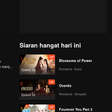
Siaran hangat hari ini
VIP
1
Blossoms of Power
n
n menjadi
Romance · Kuno
Episod 36
VIP
2
Overdo
Romance · Sinopsis
Episod 33
VIP
3
Fourever You Part 2