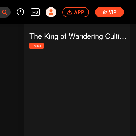
APP
VIP
MS
The King of Wandering Cultivators
Treler