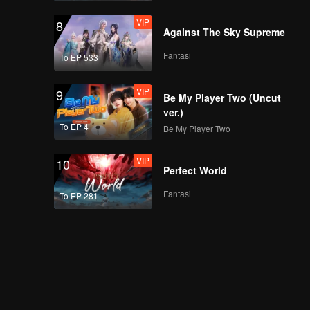
VIP
8
Against The Sky Supreme
Fantasi
To EP 533
VIP
9
Be My Player Two (Uncut
ver.)
To EP 4
Be My Player Two
VIP
10
Perfect World
Fantasi
To EP 281