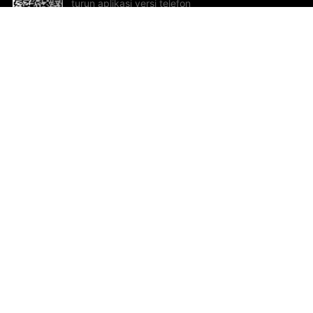
turun aplikasi versi telefon
bimbit!
Bantuan dan Maklum Balas
Te
Cadangan dan maklum balas
Se
Hu
Al
ted.