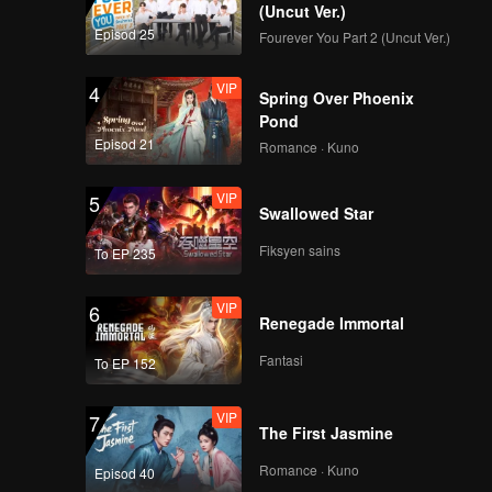
(Uncut Ver.)
Episod 25
Fourever You Part 2 (Uncut Ver.)
VIP
4
Spring Over Phoenix
Pond
Episod 21
Romance · Kuno
VIP
5
Swallowed Star
Fiksyen sains
To EP 235
VIP
6
Renegade Immortal
Fantasi
To EP 152
VIP
7
The First Jasmine
Romance · Kuno
Episod 40