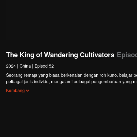
The King of Wandering Cultivators
Episo
2024
|
China
|
Episod 52
Seorang remaja yang biasa berkenalan dengan roh kuno, belajar 
pelbagai jenis individu, mengalami pelbagai pengembaraan yang m
lebih berkuasa, akhirnya menjaga seluruh benua.
Kembang