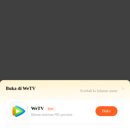
Buka di WeTV
Kembali ke halaman utama
WeTV
Syor
Buka
Ribuan tontonan HD percuma