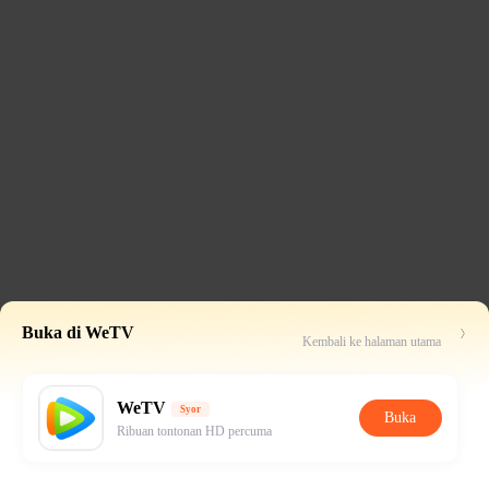
Buka di WeTV
Kembali ke halaman utama
WeTV
Syor
Buka
Ribuan tontonan HD percuma