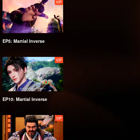
VIP
EP5: Martial Inverse
VIP
EP10: Martial Inverse
VIP