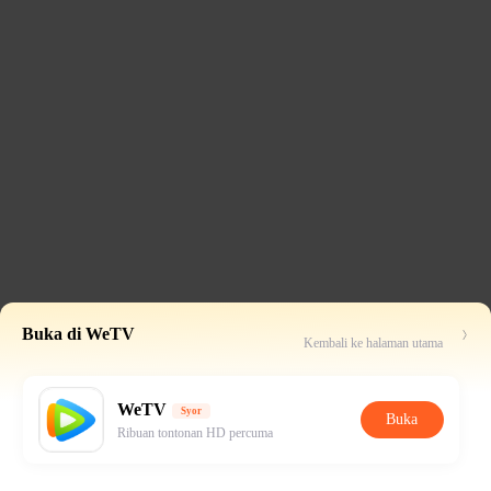
Buka di WeTV
Kembali ke halaman utama
WeTV
Syor
Buka
Ribuan tontonan HD percuma