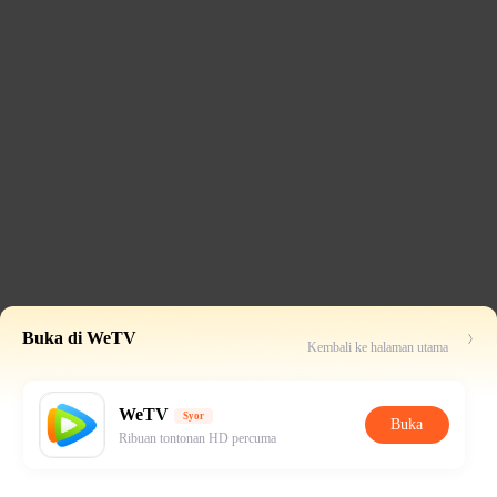
Buka di WeTV
Kembali ke halaman utama
WeTV
Syor
Buka
Ribuan tontonan HD percuma