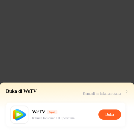
Buka di WeTV
Kembali ke halaman utama
WeTV
Syor
Buka
Ribuan tontonan HD percuma