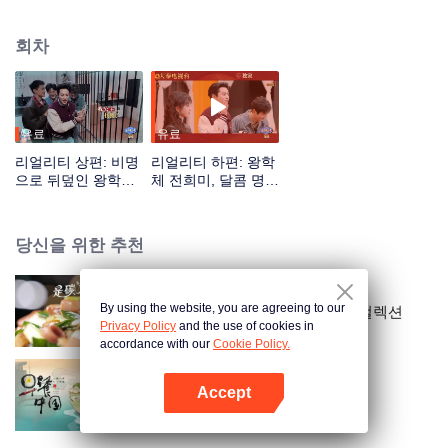
회차
유료
유료
리얼리티 상편: 비명
리얼리티 하편: 왕학
으로 뒤덮인 왕학체
체 전희미, 달콤 명장
의 방 탈출
면 재연
당신을 위한 추천
By using the website, you are agreeing to our
탄수화물이야：유혹적인 미식 컬렉션
Privacy Policy
and the use of cookies in
accordance with our
Cookie Policy.
Accept
Breakfast in China
앱 열기