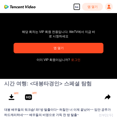
앱 열기
ko
해당 회차는 VIP 회원 전용입니다. WeTV에서 지금 바
로 시청하세요
앱 열기
pay limit
이미 VIP 회원이십니까?
로그인
오류 코드: 70013083.-1-96985e6bd4165d1839eaeb8f6008bffc
00:00:00
/
00:00:00
시간 여행: <대봉타경인> 스페셜 탐험
대봉 배우들의 워크숍! 와! 방 탈출이다~ 허칠안 너 이제 끝났어~~ 임안 공주가
하드캐리하네~~~ 배우들의 비명으로 가득 찬 방 탈출~
전부[모두]