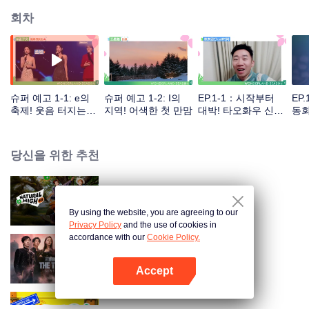
회차
슈퍼 예고 1-1: e의
슈퍼 예고 1-2: I의
EP.1-1：시작부터
EP
축제! 웃음 터지는
지역! 어색한 첫 만맘
대박! 타오화우 신구
동회
MT
주민의 파트너 선택
멤
당신을 위한 추천
출발하자 S3
By using the website, you are agreeing to our
Privacy Policy
and the use of cookies in
accordance with our
Cookie Policy.
개시추리파 S3
Accept
앱 열기