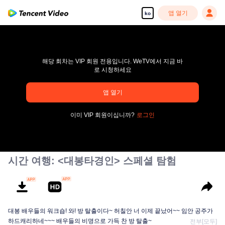
앱 열기
ko
해당 회차는 VIP 회원 전용입니다. WeTV에서 지금 바
로 시청하세요
앱 열기
pay limit
이미 VIP 회원이십니까?
로그인
오류 코드: 70013083.-1-28cbbe0841fc4e8b6a0cb908a95bae91
00:00:00
/
00:00:00
시간 여행: <대봉타경인> 스페셜 탐험
대봉 배우들의 워크숍! 와! 방 탈출이다~ 허칠안 너 이제 끝났어~~ 임안 공주가
하드캐리하네~~~ 배우들의 비명으로 가득 찬 방 탈출~
전부[모두]