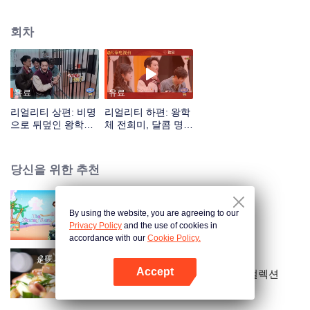
회차
유료
유료
리얼리티 상편: 비명
리얼리티 하편: 왕학
으로 뒤덮인 왕학체
체 전희미, 달콤 명장
의 방 탈출
면 재연
당신을 위한 추천
By using the website, you are agreeing to our
빛나는 별들
Privacy Policy
and the use of cookies in
accordance with our
Cookie Policy.
Accept
탄수화물이야：유혹적인 미식 컬렉션
앱 열기