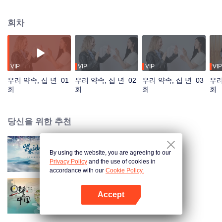
따뜻한 기억들을 보여준다. 동시에, 외국인 언니들이 '제2의 고향'이라 부르는 중
국을 향한 그들의 애정 어린 연결고리를 통해, 중국 문화의 매력과 국가 발전의
회차
영향력을 생생하게 보여준다. 가족 같은 정과 우정의 아름다운 추억으로부터 재
회의 감동과 기쁨을 거쳐, 함께 나누는 세대 차이, 이상과 현실의 갈등, 배운 것
을 실천에 옮기는 방법 등 사회적 고민까지... 10여 년에 걸쳐 기록된 소중한 영
상과 재회의 특별한 시간 속에서, 한 개인의 성장과 시대의 발전이 깊이 연결되
어 있음을 선명하게 드러낸다. 한 중국 소녀와 세계 각국의 '양' 언니들 사이에 맺
VIP
VIP
VIP
VIP
어진 인연은 이렇게 계속해서 이어져 나간다. 다큐멘터리에서 재회한 언니들은
우리 약속, 십 년_01
우리 약속, 십 년_02
우리 약속, 십 년_03
우리
천이눠와 또 다른 10년 후의 재회를 약속한다. "한 번의 약속이 10년을 이어간
회
회
회
회
다"는 의미의 ‘일낙십년’은
당신을 위한 추천
By using the website, you are agreeing to our
A Long Cherished Dream
Privacy Policy
and the use of cookies in
accordance with our
Cookie Policy.
Accept
Breakfast in China
앱 열기