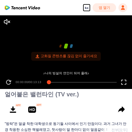
앱 열기
ko
고화질 콘텐츠를 끊김 없이 즐기세요
♪나의 빙설의 연인이 되어 줄래♪
00:00:00
/
00:13:13
얼어붙은 밸런타인 (TV ver.)
"핑락"은 얼굴 착한 대학생으로 동기들 사이에서 인기 만점이다. 과거 그녀가 안
경 착용한 소심한 책벌레였고, 첫사랑이 말 한마디 없이 얼음같이 차가운 터줏
전부[모두]