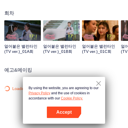
대감 선배였다는 사실은 아는 사람이 거의 없다. 그러던 어느 날, 운명이 움직인
다. 핑락은 첫사랑 “차가운 그녀, 참 선배”와 다시 얽히게 되는데… 문제는 참 선
회차
배가 이 예쁜 얼굴의 후배가, 예전에 자길 졸졸 따라다니던 그 안경 소녀와 같은
사람이란 걸 전혀 모른다는 거다. 만약 이 소녀가 자신을 짝사랑했었다는 사실
을 알게 된다면, 대체 어떤 반응을 보일까?
얼어붙은 밸런타인
얼어붙은 밸런타인
얼어붙은 밸런타인
얼
(TV ver.)_01A회
(TV ver.)_01B회
(TV ver.)_01C회
(TV
예고&메이킹
By using the website, you are agreeing to our
Loading…
Privacy Policy
and the use of cookies in
accordance with our
Cookie Policy.
Accept
앱 열기