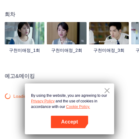
는다. 신입 파일럿 정등까지 초비를 피하고 다닌다. 진실을 알게 된 임서는 구조
계획을 짜서 성공했지만, 자기감정을 마주할 수 없던 그와 정등과 헤어지게 된
회차
다. 1년 뒤, 새로운 면모의 정등은 다시 임서의 세계에 나타나게 되는데...
구천미애정_1회
구천미애정_2회
구천미애정_3회
예고&메이킹
By using the website, you are agreeing to our
Loading…
Privacy Policy
and the use of cookies in
accordance with our
Cookie Policy.
Accept
앱 열기