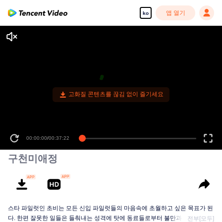
앱 열기
ko
00:00:00
/
00:37:22
구천미애정
스타 파일럿인 초비는 모든 신입 파일럿들의 마음속에 초월하고 싶은 목표가 된
다. 한편 잘못한 일들은 들춰내는 성격에 탓에 동료들로부터 불만과 원망도 받
전부[모두]