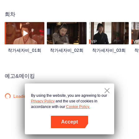
게 엮이게 되며 별의별 일을 다 겪게 되는데... 둘의 인연은 어떻게 될까?
회차
VIP
VIP
착가세자비_01회
착가세자비_02회
착가세자비_03회
착
예고&메이킹
By using the website, you are agreeing to our
Loading…
Privacy Policy
and the use of cookies in
accordance with our
Cookie Policy.
Accept
앱 열기