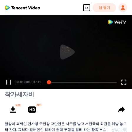
앱 열기
ko
00:00:00
/
00:37:15
착가세자비
일상이 괴짜인 만사방 주인장 교만만은 사주를 받고 서린국의 화친을 훼방 놓으
러 간다. 그러다 장애인인 척하며 권력 투쟁을 멀리 하는 황족 부승근과 우연찮
전부[모두]