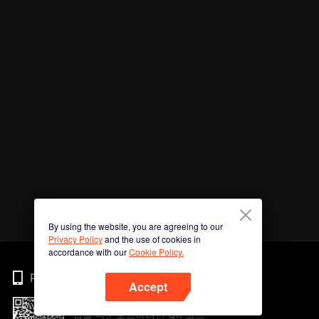
By using the website, you are agreeing to our
Privacy Policy
and the use of cookies in
accordance with our
Cookie Policy.
Phone
Accept
앱을 다운로드하려면 QR 코드