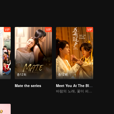
 staying there for over 200 years?
d to them, The house they live in is actually haunted by ghosts, Or is it
VIP
VIP
VIP
총12회
총12회
Mate the series
Meet You At The Blossom
바람의 노래, 꽃이 피기를 기다리며