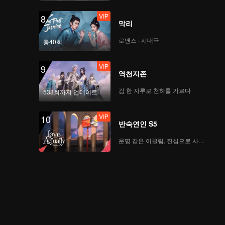
VIP
8
막리
로맨스 · 시대극
총40회
VIP
9
역천지존
검 한 자루로 천하를 가르다
533회까지 업데이트
VIP
10
반숙연인 S5
운명 같은 이끌림, 진심으로 사랑하다