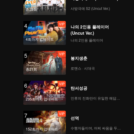
 just a
사방극애 S2 (Uncut Ver.)
총25회
VIP
4
나의 2인용 플레이어
(Uncut Ver.)
4회까지 업데이트
나의 2인용 플레이어
VIP
5
봉지생춘
로맨스 · 시대극
총21회
VIP
6
탄서성공
인류의 진화만이 유일한 해답이다
235회까지 업데이트
VIP
7
선역
수행자들이여, 어찌 싸움을 두려워하랴
152회까지 업데이트