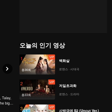
오늘의 인기 영상
VIP
1
백화살
로맨스 · 시대극
총36회
VIP
2
저일초과화
로맨스 · 드라마
총33회
, Talay,
the big
VIP
3
ly,
undertake
사방극애 S2 (Uncut Ver.)