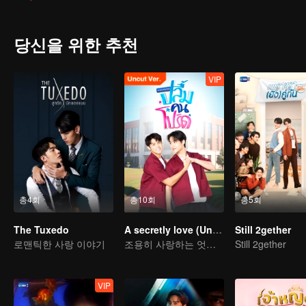
crazy, addicted to the series and embarrassed when meet the idols,
the exploration mission. Find out the truth about what really happene
fantasy that they had of themselves...
당신을 위한 추천
VIP
총4회
총10회
총5회
The Tuxedo
A secretly love (Uncut Ver.)
Still 2gether
로맨틱한 사랑 이야기
조용히 사랑하는 엇갈린 이야기
Still 2gether
VIP