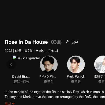
Rose In Da House
03화
공유
2022
|
태국
|
총7회
|
코미디 · 판타지
In the middle of the night of the Bhuddist Holy Day, which is monk'
Tommy and Mark, arrive the location arranged by the DnD, the company
show of the year. Who would have guessed that they would meet the
Unexpected situation beyond imagination, strangely distorted, hila
표시