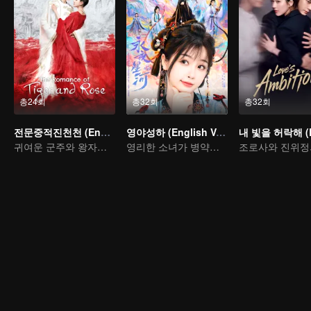
총24회
총32회
총32회
전문중적진천천 (English Ver.)
영야성하 (English Ver.)
귀여운 군주와 왕자와의 사랑 이야기
영리한 소녀가 병약을 공략한다