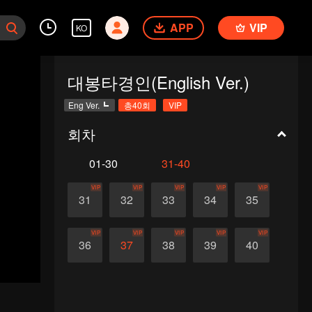
APP
VIP
KO
대봉타경인(English Ver.)
Eng Ver.
총40회
VIP
회차
01-30
31-40
VIP
VIP
VIP
VIP
VIP
31
32
33
34
35
VIP
VIP
VIP
VIP
VIP
36
37
38
39
40