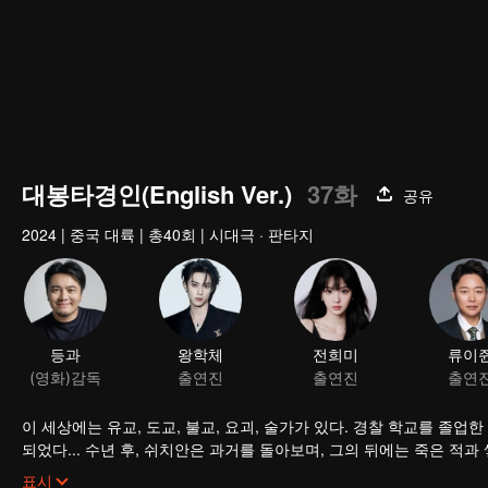
대봉타경인(English Ver.)
37화
공유
2024
|
중국 대륙
|
총40회
|
시대극 · 판타지
등과
왕학체
전희미
류이
(영화)감독
출연진
출연진
출연
이 세상에는 유교, 도교, 불교, 요괴, 술가가 있다. 경찰 학교를 졸업
되었다... 수년 후, 쉬치안은 과거를 돌아보며, 그의 뒤에는 죽은 적
지듯 영웅들 자취 사라졌구나. 옳고 그름, 성공과 실패는 머리 돌려보
표시