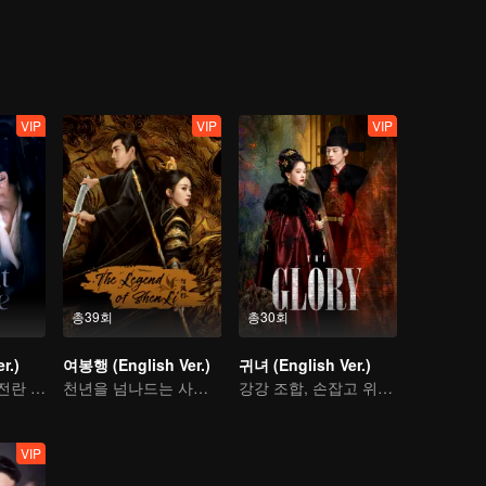
VIP
VIP
VIP
총39회
총30회
r.)
여봉행 (English Ver.)
귀녀 (English Ver.)
선결혼 후 연애! 전란 속에서 피어난 진정한 사랑
천년을 넘나드는 사랑 이야기
강강 조합, 손잡고 위기를 넘기다
VIP