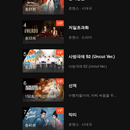
로맨스 · 시대극
총21회
VIP
4
저일초과화
로맨스 · 드라마
총33회
VIP
5
사방극애 S2 (Uncut Ver.)
사방극애 S2 (Uncut Ver.)
총25회
VIP
6
선역
수행자들이여, 어찌 싸움을 두려워하랴
152회까지 업데이트
VIP
7
막리
로맨스 · 시대극
총40회