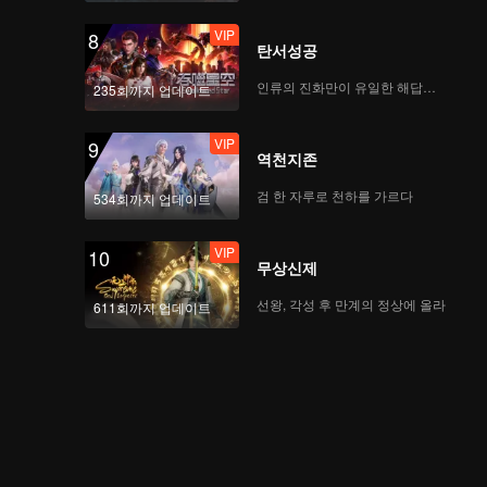
VIP
8
탄서성공
인류의 진화만이 유일한 해답이다
235회까지 업데이트
VIP
9
역천지존
검 한 자루로 천하를 가르다
534회까지 업데이트
VIP
10
무상신제
선왕, 각성 후 만계의 정상에 올라
611회까지 업데이트