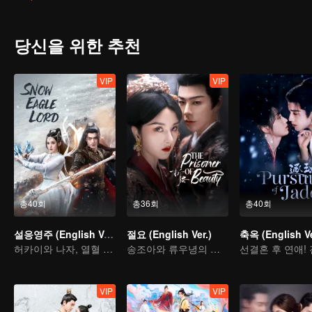
당신을 위한 추천
VIP
VIP
총40회
총36회
총40회
설응영주 (English Ver.)
절요 (English Ver.)
축옥 (English Ve
허카이와 나자, 열혈 초월 세계로의 여정
송조아와 류우녕의 가문 원한
VIP
VIP