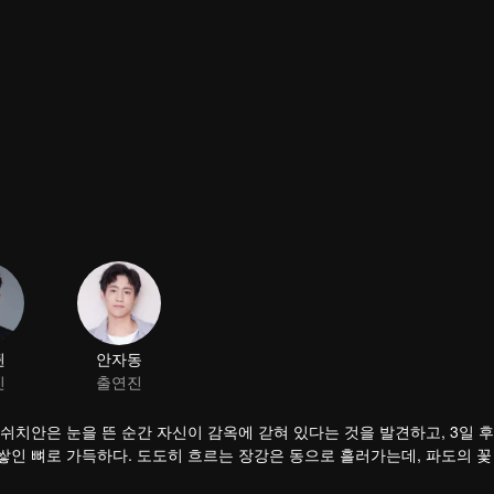
쥔
안자동
진
출연진
한 쉬치안은 눈을 뜬 순간 자신이 감옥에 갇혀 있다는 것을 발견하고, 3일 
과 쌓인 뼈로 가득하다. 도도히 흐르는 장강은 동으로 흘러가는데, 파도의 
면 헛된 것이거늘. 푸른 산은 변함없건만 석양은 붉게 물들기 몇 번이던가.