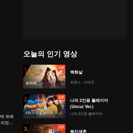
오늘의 인기 영상
VIP
1
백화살
로맨스 · 시대극
총36회
VIP
2
나의 2인용 플레이어
(Uncut Ver.)
4회까지 업데이트
나의 2인용 플레이어
후에 유배
꽃 피었다
VIP
3
봉지생춘