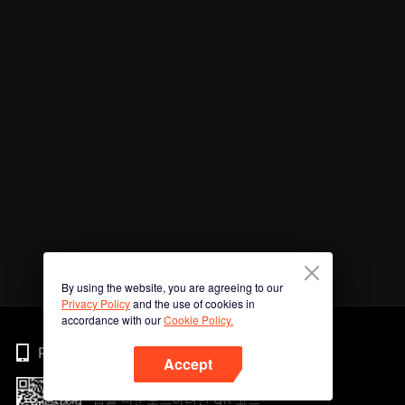
By using the website, you are agreeing to our
Privacy Policy
and the use of cookies in
accordance with our
Cookie Policy.
Phone
Accept
앱을 다운로드하려면 QR 코드