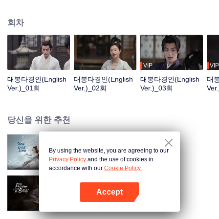
수년 후, 쉬치안은 과거를 돌아보며, 그의 뒤에는 죽은 적과 쌓인 뼈로 가득하다.
도도히 흐르는 장강은 동으로 흘러가는데, 파도의 꽃 피었다 지듯 영웅들 자취
회차
사라졌구나. 옳고 그름, 성공과 실패는 머리 돌려보면 헛된 것이거늘. 푸른 산은
변함없건만 석양은 붉게 물들기 몇 번이던가.
VIP
VIP
대봉타경인(English
대봉타경인(English
대봉타경인(English
대봉
Ver.)_01회
Ver.)_02회
Ver.)_03회
Ver
당신을 위한 추천
By using the website, you are agreeing to our
설응영주 (English Ver.)
Privacy Policy
and the use of cookies in
accordance with our
Cookie Policy.
Accept
절요 (English Ver.)
앱 열기