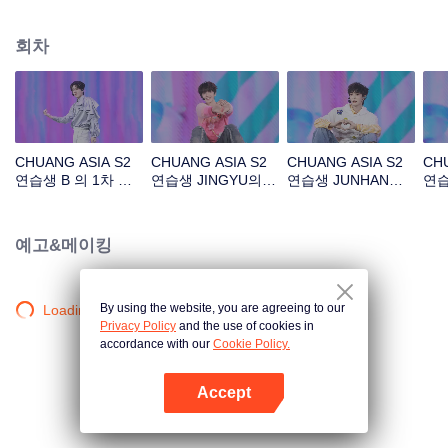
아래 길'
회차
CHUANG ASIA S2
CHUANG ASIA S2
CHUANG ASIA S2
CHU
연습생 B 의 1차 공
연습생 JINGYU의 1
연습생 JUNHAN의 1
연습
연 직캠
차 공연 직캠
차 공연 직캠
공연
예고&메이킹
By using the website, you are agreeing to our
Loading…
Privacy Policy
and the use of cookies in
accordance with our
Cookie Policy.
Accept
앱 열기