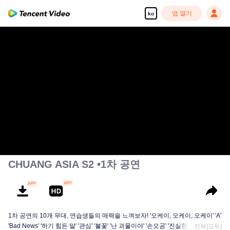
앱 열기
ko
CHUANG ASIA S2 •1차 공연
1차 공연의 10개 무대, 연습생들의 매력을 느껴보자! '오케이, 오케이, 오케이' 'A'
'Bad News' '하기 힘든 말' '관심' '불꽃' '난 괴물이야' '손오공' '진실한 사랑' '달빛
전부[모두]