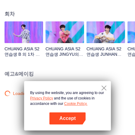
아래 길'
회차
CHUANG ASIA S2
CHUANG ASIA S2
CHUANG ASIA S2
CHU
연습생 B 의 1차 공
연습생 JINGYU의 1
연습생 JUNHAN의 1
연습
연 직캠
차 공연 직캠
차 공연 직캠
공연
예고&메이킹
By using the website, you are agreeing to our
Loading…
Privacy Policy
and the use of cookies in
accordance with our
Cookie Policy.
Accept
앱 열기