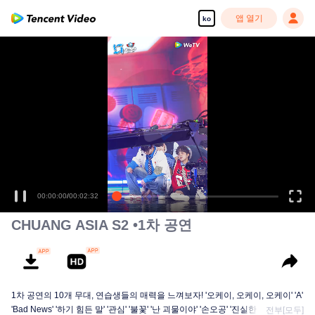
앱 열기
ko
00:00:00
/
00:02:32
CHUANG ASIA S2 •1차 공연
1차 공연의 10개 무대, 연습생들의 매력을 느껴보자! '오케이, 오케이, 오케이' 'A'
'Bad News' '하기 힘든 말' '관심' '불꽃' '난 괴물이야' '손오공' '진실한 사랑' '달빛
전부[모두]